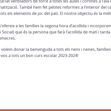
l·lat ventiladors de torre a totes les aules i cortines a l’ala o
imatització. També hem fet petites reformes a l’interior del c
ts els elements de joc del pati. El nostre objectiu és la mil
ofereix a les famílies la segona hora d’acollida i incorporem 
 Social) que és la persona que farà l’acollida de matí i tarda i
dimecres.
volem donar la benvinguda a tots els nens i nenes, famílies
-vos a tots un bon curs escolar 2023-2024!