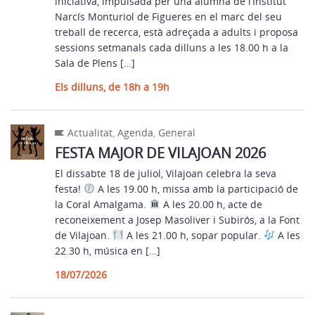
iniciativa, impulsada per una alumna de l’Institut
Narcís Monturiol de Figueres en el marc del seu
treball de recerca, està adreçada a adults i proposa
sessions setmanals cada dilluns a les 18.00 h a la
Sala de Plens […]
Els dilluns, de 18h a 19h
Actualitat
,
Agenda
,
General
FESTA MAJOR DE VILAJOAN 2026
El dissabte 18 de juliol, Vilajoan celebra la seva
festa!
A les 19.00 h, missa amb la participació de
la Coral Amalgama.
A les 20.00 h, acte de
reconeixement a Josep Masoliver i Subirós, a la Font
de Vilajoan.
A les 21.00 h, sopar popular.
A les
22.30 h, música en […]
18/07/2026