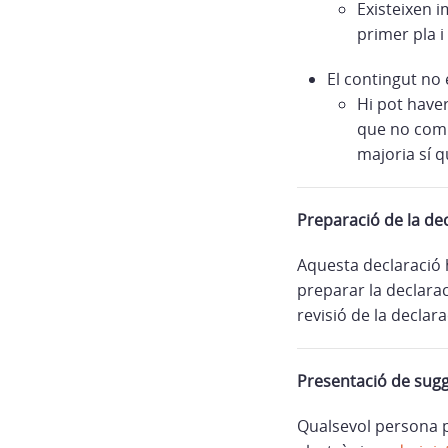
Existeixen i
primer pla i
El contingut no e
Hi pot have
que no compl
majoria sí q
Preparació de la dec
Aquesta declaració 
preparar la declara
revisió de la declar
Presentació de sug
Qualsevol persona p