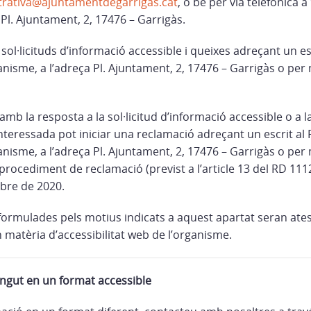
trativa@ajuntamentdegarrigas.cat
, o bé per via telefònica 
Pl. Ajuntament, 2, 17476 – Garrigàs.
ol·licituds d’informació accessible i queixes adreçant un esc
isme, a l’adreça Pl. Ajuntament, 2, 17476 – Garrigàs o per 
mb la resposta a la sol·licitud d’informació accessible o a 
nteressada pot iniciar una reclamació adreçant un escrit al 
isme, a l’adreça Pl. Ajuntament, 2, 17476 – Garrigàs o per 
rocediment de reclamació (previst a l’article 13 del RD 111
mbre de 2020.
ormulades pels motius indicats a aquest apartat seran ates
matèria d’accessibilitat web de l’organisme.
gut en un format accessible