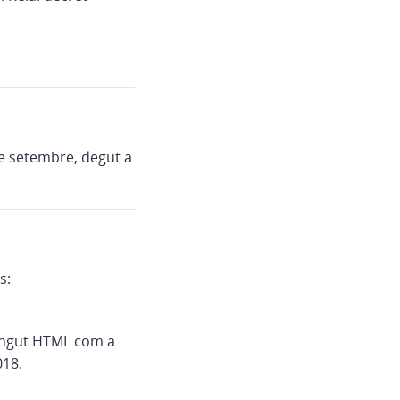
de setembre, degut a
s:
tingut HTML com a
018.