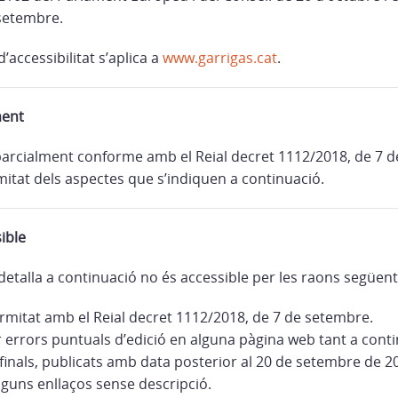
setembre.
’accessibilitat s’aplica a
www.garrigas.cat
.
ment
parcialment conforme amb el Reial decret 1112/2018, de 7 
itat dels aspectes que s’indiquen a continuació.
ible
detalla a continuació no és accessible per les raons següent
mitat amb el Reial decret 1112/2018, de 7 de setembre.
r errors puntuals d’edició en alguna pàgina web tant a con
inals, publicats amb data posterior al 20 de setembre de 2
lguns enllaços sense descripció.