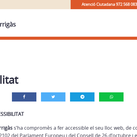
Atenció Ciutadana 972 568 083
rrigàs
itat
SSIBILITAT
rrigàs
s’ha compromès a fer accessible el seu lloc web, de 
2102 del Parlament Europeu i del Consell de 26 d’octubre i e