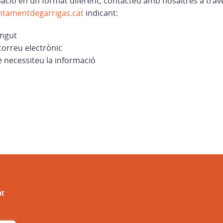
mació en un format diferent, contacteu amb nosaltres a trav
ntamentdegarrigas.cat
indicant:
ingut
correu electrònic
è necessiteu la informació
at