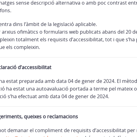
matges sense descripció alternativa o amb poc contrast entr
 fons.
ntra dins l’àmbit de la legislació aplicable.
r arxius ofimàtics o formularis web publicats abans del 20 
eixin totalment els requisits d’accessibilitat, tot i que s’ha
ue els compleixin.
laració d’accessibilitat
ha estat preparada amb data 04 de gener de 2024. El mètode
ció ha estat una autoavaluació portada a terme pel mateix o
ació s’ha efectuat amb data 04 de gener de 2024.
geriments, queixes o reclamacions
ot demanar el compliment de requisits d’accessibilitat per 