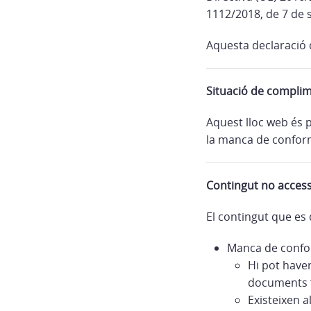
1112/2018, de 7 de 
Aquesta declaració d
Situació de compli
Aquest lloc web és 
la manca de conform
Contingut no access
El contingut que es 
Manca de confor
Hi pot have
documents f
Existeixen a