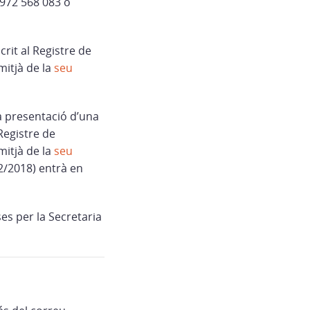
a 972 568 083 o
rit al Registre de
mitjà de la
seu
la presentació d’una
Registre de
mitjà de la
seu
2/2018) entrà en
es per la Secretaria