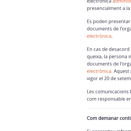
electrònica
adminis
presencialment a la 
Es poden presentar s
documents de l’organ
electrònica
.
En cas de desacord a
queixa, la persona i
documents de l’organ
electrònica.
Aquest p
vigor el 20 de sete
Les comunicacions f
com responsable en 
Com demanar contin