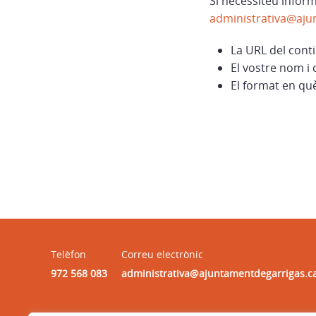
Si necessiteu infor
administrativa@aju
La URL del cont
El vostre nom i 
El format en qu
Telèfon
Correu electrònic
972 568 083
administrativa@ajuntamentdegarrigas.c