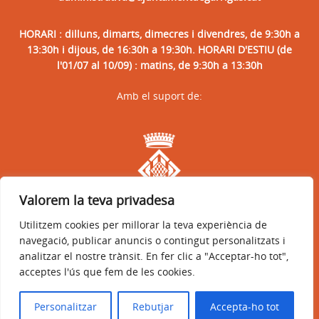
HORARI : dilluns, dimarts, dimecres i divendres, de 9:30h a
13:30h i dijous, de 16:30h a 19:30h. HORARI D'ESTIU (de
l'01/07 al 10/09) : matins, de 9:30h a 13:30h
Amb el suport de:
Valorem la teva privadesa
Utilitzem cookies per millorar la teva experiència de
navegació, publicar anuncis o contingut personalitzats i
analitzar el nostre trànsit. En fer clic a "Acceptar-ho tot",
acceptes l'ús que fem de les cookies.
Avís legal
Política de privacitat
Accessibilitat
© 2026
Web oficial de l'Ajuntament de Garrigàs
Personalitzar
Rebutjar
Accepta-ho tot