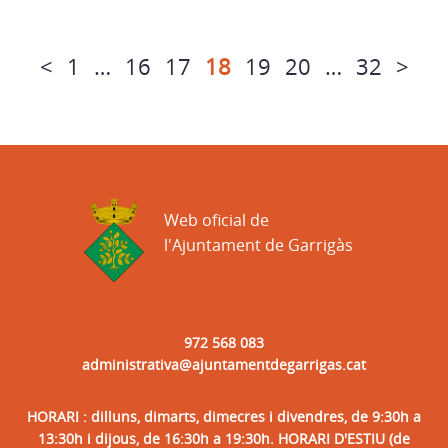
<
1
…
16
17
18
19
20
…
32
>
Web oficial de
l'Ajuntament de Garrigàs
972 568 083
administrativa@ajuntamentdegarrigas.cat
HORARI : dilluns, dimarts, dimecres i divendres, de 9:30h a
13:30h i dijous, de 16:30h a 19:30h. HORARI D'ESTIU (de