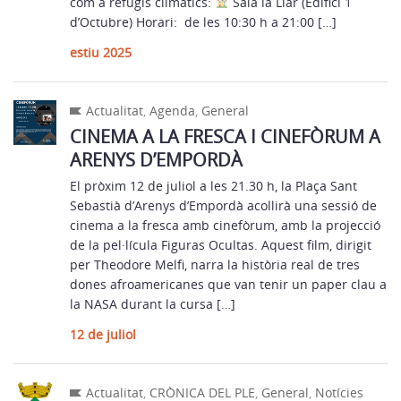
com a refugis climàtics:
Sala la Llar (Edifici 1
d’Octubre) Horari: de les 10:30 h a 21:00 […]
estiu 2025
Actualitat
,
Agenda
,
General
CINEMA A LA FRESCA I CINEFÒRUM A
ARENYS D’EMPORDÀ
El pròxim 12 de juliol a les 21.30 h, la Plaça Sant
Sebastià d’Arenys d’Empordà acollirà una sessió de
cinema a la fresca amb cinefòrum, amb la projecció
de la pel·lícula Figuras Ocultas. Aquest film, dirigit
per Theodore Melfi, narra la història real de tres
dones afroamericanes que van tenir un paper clau a
la NASA durant la cursa […]
12 de juliol
Actualitat
,
CRÒNICA DEL PLE
,
General
,
Notícies