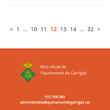
<
1
…
10
11
12
13
14
…
32
>
Web oficial de
l'Ajuntament de Garrigàs
972 568 083
administrativa@ajuntamentdegarrigas.cat