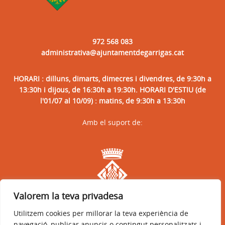
972 568 083
administrativa@ajuntamentdegarrigas.cat
HORARI : dilluns, dimarts, dimecres i divendres, de 9:30h a
13:30h i dijous, de 16:30h a 19:30h. HORARI D'ESTIU (de
l'01/07 al 10/09) : matins, de 9:30h a 13:30h
Amb el suport de:
Valorem la teva privadesa
Utilitzem cookies per millorar la teva experiència de
navegació, publicar anuncis o contingut personalitzats i