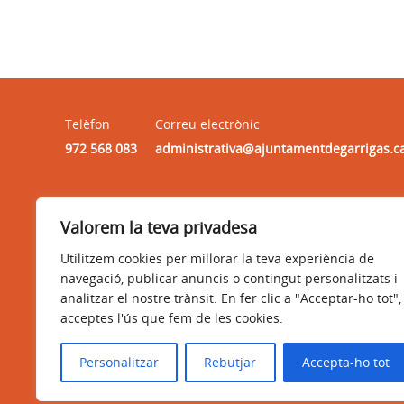
Telèfon
Correu electrònic
972 568 083
administrativa@ajuntamentdegarrigas.c
Horari
Valorem la teva privadesa
HORARI : dilluns, dimarts, dimecres i divendres, de 9:30h
a 13:30h
Utilitzem cookies per millorar la teva experiència de
navegació, publicar anuncis o contingut personalitzats i
analitzar el nostre trànsit. En fer clic a "Acceptar-ho tot",
acceptes l'ús que fem de les cookies.
Avís legal
Política de privacitat
Accessibilitat
Personalitzar
Rebutjar
Accepta-ho tot