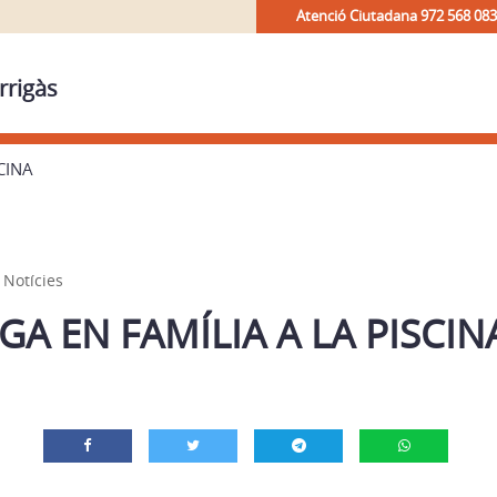
Atenció Ciutadana 972 568 083
rrigàs
CINA
,
Notícies
A EN FAMÍLIA A LA PISCIN