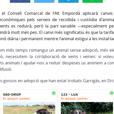
, el Consell Comarcal de l’Alt Empordà aplicarà canvis
econòmiques pels serveis de recollida i custòdia d’animal
ents es reduirà, però la part variable —especialment p
indrà molt més pes. El canvi més significatiu és que la tari
sinó
diària i permanent mentre l’animal estigui a les instal·l
 com més temps romangui un animal sense adopció, més elev
xò, necessitem la col·laboració de veïns i veïnes: si vo
ts animals i ajudar-nos a reduir despeses us animem a cons
ifusió.
s gossos en adopció que han estat trobats Garrigàs, en Drop