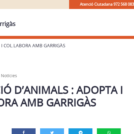
Atenció Ciutadana 972 568 083
rrigàs
 I COL.LABORA AMB GARRIGÀS
,
Notícies
Ó D’ANIMALS : ADOPTA I
ORA AMB GARRIGÀS