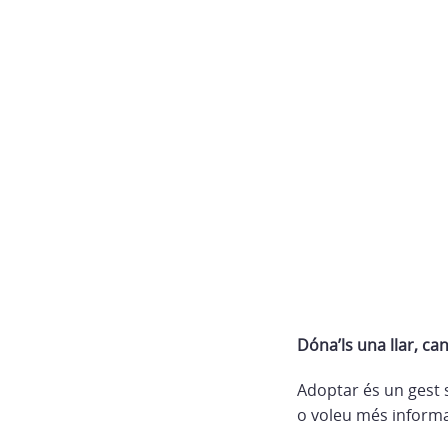
Dóna’ls una llar, canv
Adoptar és un gest so
o voleu més informa