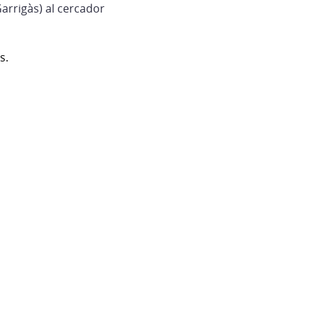
Garrigàs) al cercador
s.