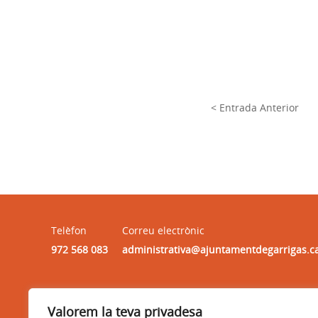
< Entrada Anterior
Telèfon
Correu electrònic
972 568 083
administrativa@ajuntamentdegarrigas.c
Horari
Valorem la teva privadesa
HORARI : dilluns, dimarts, dimecres i divendres, de 9:30h