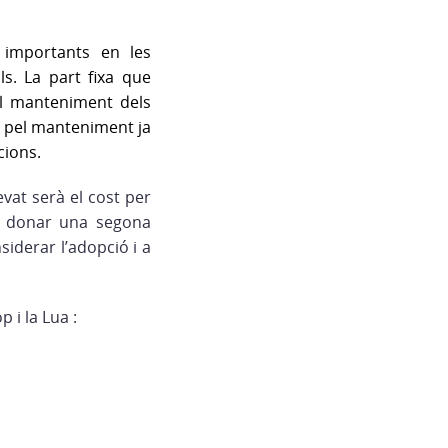
 importants en les
s. La part fixa que
el manteniment dels
fa pel manteniment ja
acions
.
at serà el cost per
leu donar una segona
iderar l’adopció i a
 i la Lua :