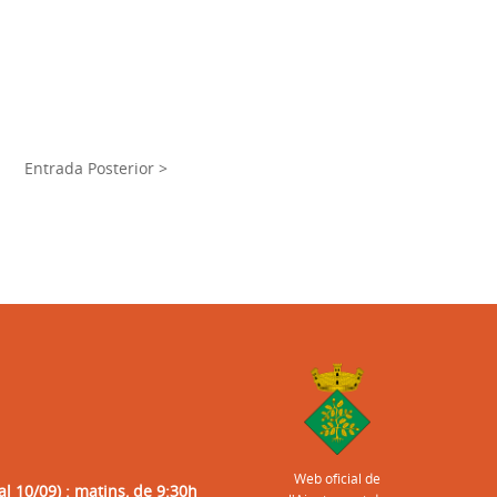
Entrada Posterior >
Web oficial de
al 10/09) : matins, de 9:30h