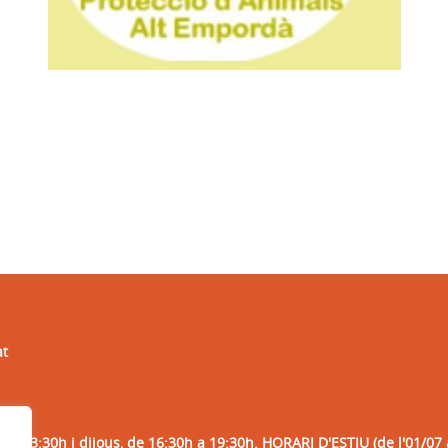
at
 a 13:30h i dijous, de 16:30h a 19:30h. HORARI D'ESTIU (de l'01/07 