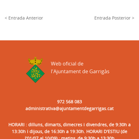
< Entrada Anterior
Entrada Posterior >
Web oficial de
l'Ajuntament de Garrigàs
972 568 083
administrativa@ajuntamentdegarrigas.cat
HORARI : dilluns, dimarts, dimecres i divendres, de 9:30h a
13:30h i dijous, de 16:30h a 19:30h. HORARI D'ESTIU (de
l'01/07 al 10/09) : matins, de 9:30h a 13:30h