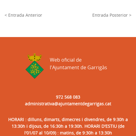
< Entrada Anterior
Entrada Posterior >
Web oficial de
l'Ajuntament de Garrigàs
972 568 083
administrativa@ajuntamentdegarrigas.cat
HORARI : dilluns, dimarts, dimecres i divendres, de 9:30h a
13:30h i dijous, de 16:30h a 19:30h. HORARI D'ESTIU (de
l'01/07 al 10/09) : matins, de 9:30h a 13:30h