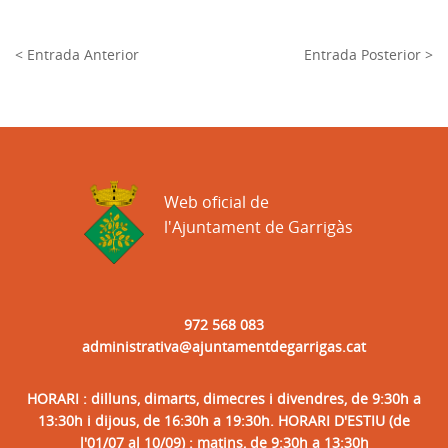
< Entrada Anterior
Entrada Posterior >
Web oficial de
l'Ajuntament de Garrigàs
972 568 083
administrativa@ajuntamentdegarrigas.cat
HORARI : dilluns, dimarts, dimecres i divendres, de 9:30h a
13:30h i dijous, de 16:30h a 19:30h. HORARI D'ESTIU (de
l'01/07 al 10/09) : matins, de 9:30h a 13:30h