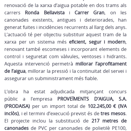
renovació de la xarxa d’aigua potable en dos trams als
carrers
Ronda Bellavista
i
Carrer Gran
, on les
canonades existents, antigues i deteriorades, han
generat fuites i incidències recurrents al llarg dels anys.
L’actuació té per objectiu substituir aquest tram de la
xarxa per un sistema més
eficient, segur i modern
,
renovant també escomeses i incorporant elements de
control i seguretat com vàlvules, ventoses i hidrants.
Aquesta intervenció permetrà
millorar l’aprofitament
de l’aigua
, millorar la pressió i la continuïtat del servei i
assegurar un subministrament més fiable.
L’obra ha estat adjudicada mitjançant concurs
públic a l’empresa
PROVEÏMENTS D’AIGUA, S.A.
(PRODAISA)
per un import total de
102.245,00 € (IVA
inclòs)
, i el termini d’execució previst és de
tres mesos
.
El projecte inclou la substitució de
217 metres de
canonades
de PVC per canonades de polietilè PE100,