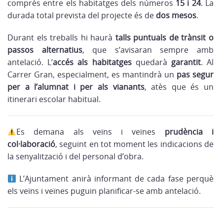
comprès entre els habitatges dels números
15 i 24
. La
durada total prevista del projecte és de
dos mesos
.
Durant els treballs hi haurà
talls puntuals de trànsit o
passos alternatius
, que s’avisaran sempre amb
antelació. L’
accés als habitatges
quedarà
garantit
. Al
Carrer Gran, especialment, es mantindrà un
pas segur
per a l’alumnat i per als vianants
, atès que és un
itinerari escolar habitual.
Es demana als veïns i veïnes
prudència i
col·laboració
, seguint en tot moment les indicacions de
la senyalització i del personal d’obra.
L’Ajuntament anirà informant de cada fase perquè
els veïns i veïnes puguin planificar-se amb antelació.