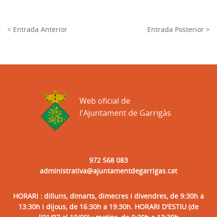
< Entrada Anterior
Entrada Posterior >
Web oficial de
l'Ajuntament de Garrigàs
972 568 083
administrativa@ajuntamentdegarrigas.cat
HORARI : dilluns, dimarts, dimecres i divendres, de 9:30h a
13:30h i dijous, de 16:30h a 19:30h. HORARI D'ESTIU (de