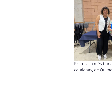
Premi a la més bona:
catalana», de Quim