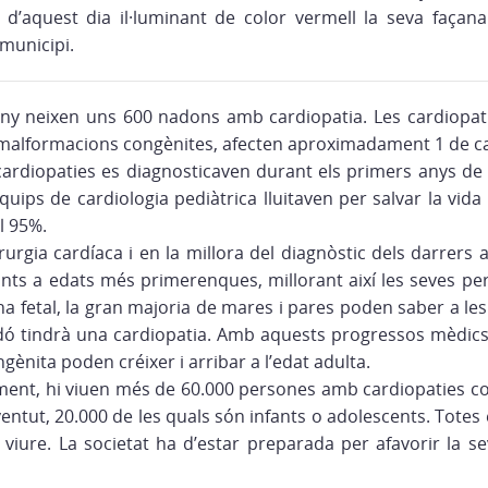
aquest dia il·luminant de color vermell la seva façana o
municipi.
any neixen uns 600 nadons amb cardiopatia. Les cardiopat
e malformacions congènites, afecten aproximadament 1 de c
 cardiopaties es diagnosticaven durant els primers anys de v
equips de cardiologia pediàtrica lluitaven per salvar la vida d
l 95%.
irurgia cardíaca i en la millora del diagnòstic dels darrers
ants a edats més primerenques, millorant així les seves per
a fetal, la gran majoria de mares i pares poden saber a l
adó tindrà una cardiopatia. Amb aquests progressos mèdics,
ènita poden créixer i arribar a l’edat adulta.
ment, hi viuen més de 60.000 persones amb cardiopaties c
oventut, 20.000 de les quals són infants o adolescents. Totes e
viure. La societat ha d’estar preparada per afavorir la sev