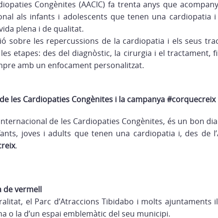
rdiopaties Congènites (AACIC) fa trenta anys que acompa
onal als infants i adolescents que tenen una cardiopatia i 
ida plena i de qualitat.
ió sobre les repercussions de la cardiopatia i els seus tra
les etapes: des del diagnòstic, la cirurgia i el tractament, fi
empre amb un enfocament personalitzat.
l de les Cardiopaties Congènites i la campanya #corquecreix
 Internacional de les Cardiopaties Congènites, és un bon dia 
nfants, joves i adults que tenen una cardiopatia i, des de 
reix
.
a de vermell
ralitat, el Parc d’Atraccions Tibidabo i molts ajuntaments i
na o la d’un espai emblemàtic del seu municipi.