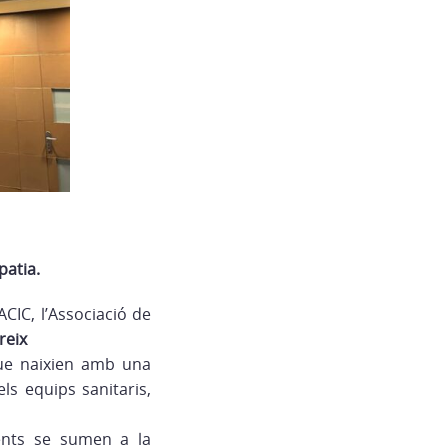
patia.
AACIC, l’Associació de
reix
 que naixien amb una
ls equips sanitaris,
ments se sumen a la