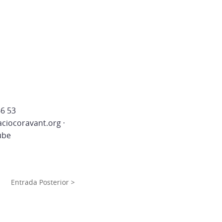
66 53
ciocoravant.org ·
ube
Entrada Posterior >