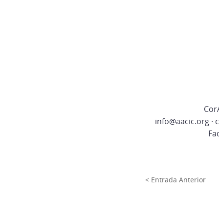
CorA
info@aacic.org ·
Fa
< Entrada Anterior