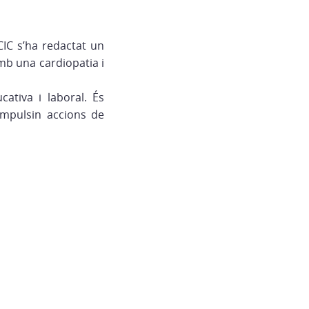
CIC s’ha redactat un
amb una cardiopatia i
cativa i laboral. És
impulsin accions de