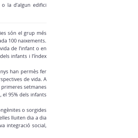
 la d’algun edifici
ies són el grup més
ada 100 naixements.
ida de l’infant o en
els infants i l’índex
 anys han permès fer
spectives de vida. A
es primeres setmanes
 el 95% dels infants
ongènites o sorgides
lles lluiten dia a dia
a integració social,