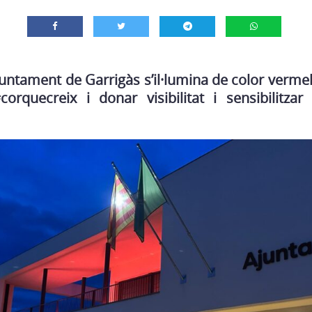
juntament de Garrigàs s’il·lumina
de color vermel
rquecreix i donar visibilitat i sensibilitza