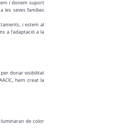
nyem i donem suport
a les seves famílies
ctaments, i estem al
ns a l’adaptació a la
per donar visibilitat
l’AACIC, hem creat la
l·luminaran de color