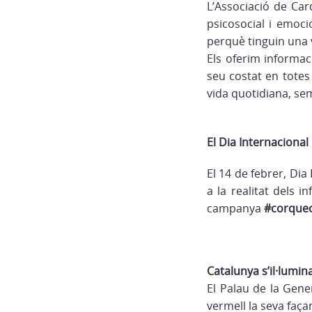
L’Associació de Ca
psicosocial i emoci
perquè tinguin una v
Els oferim informac
seu costat en totes 
vida quotidiana, s
El Dia Internaciona
El 14 de febrer, Dia
a la realitat dels i
campanya
#corquec
Catalunya s’il·lumin
El Palau de la Gene
vermell la seva faça