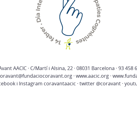
vant AACIC · C/Martí i Alsina, 22 · 08031 Barcelona · 93 458 
 coravant@fundaciocoravant.org · www.aacic.org · www.funda
cebook i Instagram coravantaacic · twitter @coravant · yout