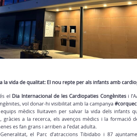
a la vida de qualitat: El nou repte per als infants amb cardio
és el
Dia Internacional de les Cardiopaties Congènites
i l’
ngènites, vol donar-hi visibilitat amb la campanya
#corquec
 equips mèdics lluitaven per salvar la vida dels infants
a, gràcies a la recerca, els avenços mèdics i la formació de
enes es fan grans i arriben a l’edat adulta.
 Generalitat, el Parc d’atraccions Tibidabo i 87 ajunta