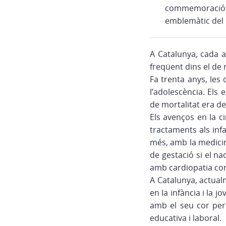
commemoració d’
emblemàtic del 
A Catalunya, cada 
freqüent dins el d
Fa trenta anys, les
l’adolescència. Els 
de mortalitat era de
Els avenços en la c
tractaments als inf
més, amb la medicin
de gestació si el n
amb cardiopatia cong
A Catalunya, actual
en la infància i la j
amb el seu cor per 
educativa i laboral.