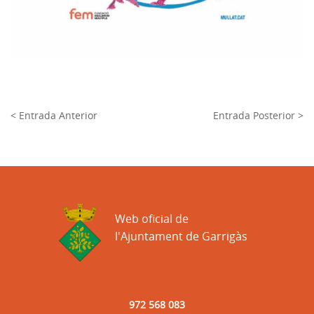
< Entrada Anterior
Entrada Posterior >
Web oficial de
l'Ajuntament de Garrigàs
972 568 083