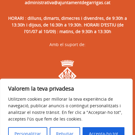
administrativa@ajuntamentdegarrigas.cat
HORARI : dilluns, dimarts, dimecres i divendres, de 9:30h a
13:30h i dijous, de 16:30h a 19:30h. HORARI D'ESTIU (de
l'01/07 al 10/09) : matins, de 9:30h a 13:30h
Amb el suport de:
Valorem la teva privadesa
Utilitzem cookies per millorar la teva experiència de
navegació, publicar anuncis o contingut personalitzats i
analitzar el nostre trànsit. En fer clic a "Acceptar-ho tot",
acceptes l'ús que fem de les cookies.
Avís legal
Política de privacitat
Accessibilitat
© 2026
Web oficial de l'Ajuntament de Garrigàs
Personalitzar
Rebutjar
Accepta-ho tot