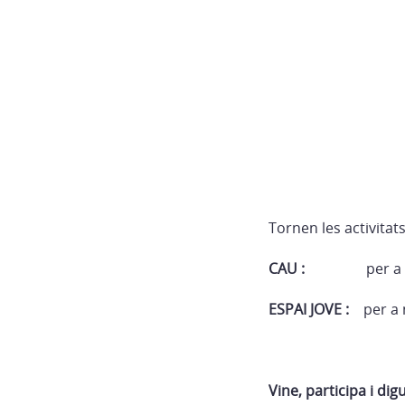
Tornen les activitat
CAU :
per a nens 
ESPAI JOVE :
per a n
Vine, participa i dig