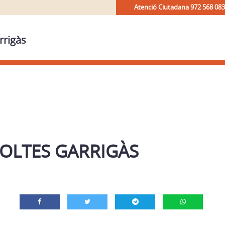
Atenció Ciutadana 972 568 083
rrigàs
OLTES GARRIGÀS