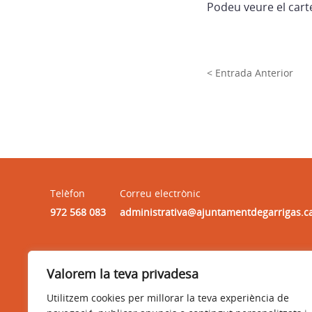
Podeu veure el carte
< Entrada Anterior
Telèfon
Correu electrònic
972 568 083
administrativa@ajuntamentdegarrigas.c
Horari
Valorem la teva privadesa
HORARI : dilluns, dimarts, dimecres i divendres, de 9:30h
a 13:30h
Utilitzem cookies per millorar la teva experiència de