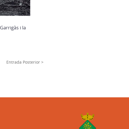
arrigàs i la
Entrada Posterior >