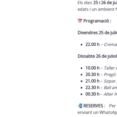
Els dies
25 i 26 de ju
edats i un ambient f
Programació :
Divendres 25 de juli
22.00 h
–
Cremat
Dissabte 26 de juliol
10.00 h
–
Taller
20.30 h
–
Pregó 
21.00 h
–
Sopar 
22.30 h
–
Ball a
00.30 h
–
Alter 
RESERVES
:
Per 
enviant un WhatsAp