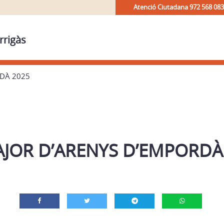
Atenció Ciutadana 972 568 083
rrigàs
RDÀ 2025
AJOR D’ARENYS D’EMPORDÀ