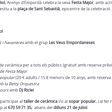
liol
, Arenys d’Empordà celebra la seva
Festa Major
, amb acti
estiu a la
plaça de Sant Sebastià
, epicentre de la celebració.
ol
 i havaneres
amb el grup
Les Veus Empordaneses
 de ceràmica
per a tots els públics (gratuït amb reserva prèvi
de Festa Major
popular
(20 € adults / 15 € menors de 10 anys, amb reserva 
mb la Betty Orquestra
hours
amb
DJ Riclei
participar al
taller de ceràmica
i/o al
sopar popular
, cal fer
p al
670 59 71 35,
abans del
dilluns 21 de juliol
.