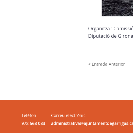
Organitza : Comissi
Diputació de Girona
< Entrada Anterior
Telèfon
Correu electrònic
972 568 083
administrativa@ajuntamentdegarrigas.c