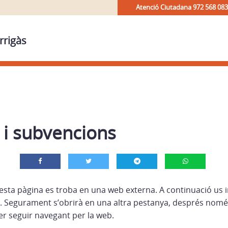
Atenció Ciutadana 972 568 083
rrigàs
 i subvencions
esta pàgina es troba en una web externa. A continuació us i
 Segurament s’obrirà en una altra pestanya, després nomé
r seguir navegant per la web.