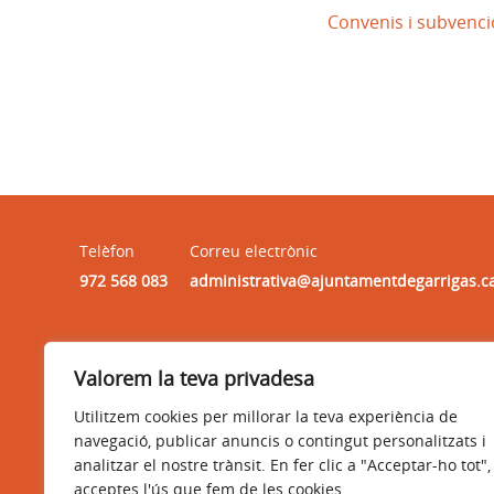
Convenis i subvenc
Telèfon
Correu electrònic
972 568 083
administrativa@ajuntamentdegarrigas.c
Horari
Valorem la teva privadesa
HORARI : dilluns, dimarts, dimecres i divendres, de 9:30h
a 13:30h
Utilitzem cookies per millorar la teva experiència de
navegació, publicar anuncis o contingut personalitzats i
analitzar el nostre trànsit. En fer clic a "Acceptar-ho tot",
acceptes l'ús que fem de les cookies.
Avís legal
Política de privacitat
Accessibilitat