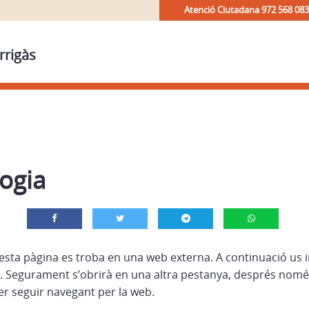
Atenció Ciutadana 972 568 083
rrigàs
ogia
esta pàgina es troba en una web externa. A continuació us i
 Segurament s’obrirà en una altra pestanya, després nomé
r seguir navegant per la web.