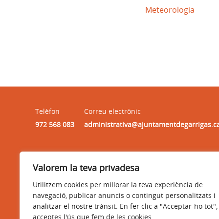
Meteorologia
Telèfon
Correu electrònic
972 568 083
administrativa@ajuntamentdegarrigas.c
Horari
Valorem la teva privadesa
HORARI : dilluns, dimarts, dimecres i divendres, de 9:30h
a 13:30h
Utilitzem cookies per millorar la teva experiència de
navegació, publicar anuncis o contingut personalitzats i
analitzar el nostre trànsit. En fer clic a "Acceptar-ho tot",
acceptes l'ús que fem de les cookies.
Avís legal
Política de privacitat
Accessibilitat